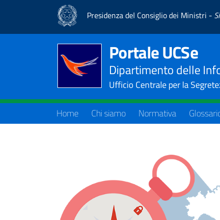
Presidenza del Consiglio dei Ministri -
S
Portale UCSe
Dipartimento delle Inf
Ufficio Centrale per la Segret
Home
Chi siamo
Normativa
Glossari