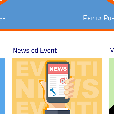
se
Per la Pub
News ed Eventi
M