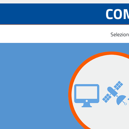
COM
Selezion