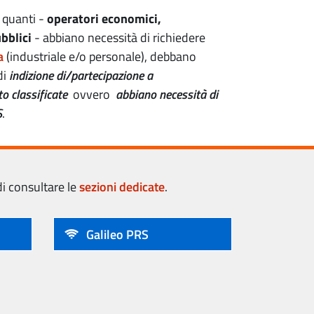
 quanti -
operatori economici,
bblici
- abbiano necessità di richiedere
a
(industriale e/o personale), debbano
di
indizione di/partecipazione a
o classificate
ovvero
abbiano necessità di
S
.
di consultare le
sezioni dedicate
.
Galileo PRS