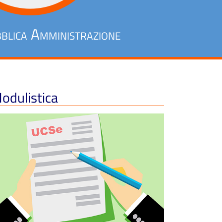
blica Amministrazione
odulistica