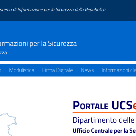
istema di Informazione per la Sicurezza della Repubblica
ormazioni per la Sicurezza
ezza
o
Modulistica
Firma Digitale
News
Informazioni cla
Portale UCS
Dipartimento delle 
Ufficio Centrale per la S